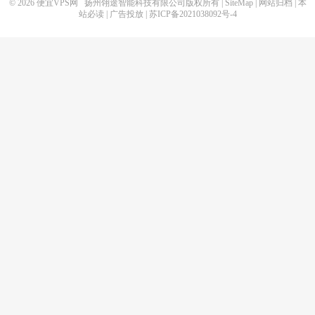
© 2026
便宜VPS网
扬州翎途智能科技有限公司版权所有 |
SiteMap
|
网站归档
|
本
站必读
|
广告投放
|
苏ICP备2021038092号-4