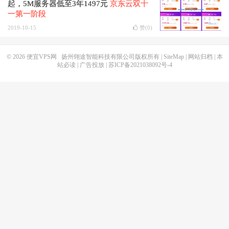
起，5M服务器低至3年1497元
京东云双十
一第一阶段
2019-10-15
赞(
0
)
© 2026
便宜VPS网
扬州翎途智能科技有限公司版权所有 |
SiteMap
|
网站归档
|
本
站必读
|
广告投放
|
苏ICP备2021038092号-4