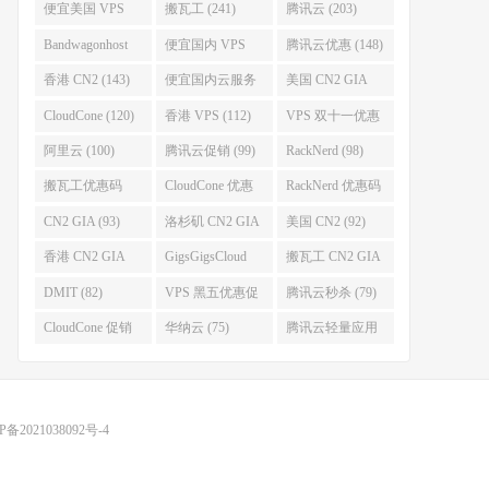
便宜美国 VPS
搬瓦工 (241)
腾讯云 (203)
(255)
Bandwagonhost
便宜国内 VPS
腾讯云优惠 (148)
(188)
(167)
香港 CN2 (143)
便宜国内云服务
美国 CN2 GIA
器 (128)
(123)
CloudCone (120)
香港 VPS (112)
VPS 双十一优惠
促销 (106)
阿里云 (100)
腾讯云促销 (99)
RackNerd (98)
搬瓦工优惠码
CloudCone 优惠
RackNerd 优惠码
(96)
码 (96)
(94)
CN2 GIA (93)
洛杉矶 CN2 GIA
美国 CN2 (92)
(93)
香港 CN2 GIA
GigsGigsCloud
搬瓦工 CN2 GIA
(92)
(85)
(83)
DMIT (82)
VPS 黑五优惠促
腾讯云秒杀 (79)
销整理 (80)
CloudCone 促销
华纳云 (75)
腾讯云轻量应用
(75)
服务器 (74)
P备2021038092号-4