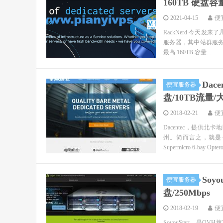
160TB 硬盘容
2021-04-15
便
RackNerd 今天
服务器，其中站群服务器 
最高 160TB 容量...
Dace
便宜服务器
盘/10TB流量
2018-02-21
便
Dacentec，提
州。简而言之，就是
Supermicro 6-bay Opteron
Soy
便宜服务器
盘/250Mbps
2018-02-19
便
SoyouStart，是