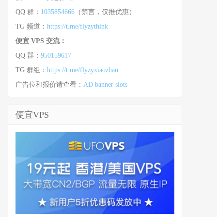
QQ 群：
1035854666
（禁言，仅推优惠）
TG 频道：
https://t.me/flyzythink
便宜 VPS 交流：
QQ 群：
950159617
TG 群组：
https://t.me/flyzyxiaozhan
广告位和报价请查看：
AD banner slots
便宜VPS