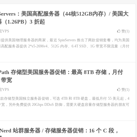
nServers：美国高配服务器（44核512GB内存）/ 美国大
1.26PB）3 折起
宜VPS
赞(
1
)
一家专门提供美国物理服务器的商家，最近 SpinServers 推出了两款促销套餐，均为美国
务器提供 2*e5-2696v4、512G 内存、6.4T SSD、1G 带宽不限流量（月付
iPath 存储型美国服务器促销：最高 8TB 存储，月付
s 带宽
宜VPS
赞(
1
)
了 4 款存储型美国独立服务器促销，可选 4TB 和 8TB 硬盘，最低月付 55 美元起，4
 带宽，另外免费提供 20Gbps DDoS 防御，需要大硬盘容量存储型服务器的朋友可
kNerd 站群服务器 / 存储服务器促销：16 个 C 段，