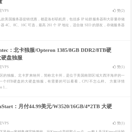
量
宜VPS
赞(
2
)
发来了几款美国服务器促销优惠，都是洛杉矶机房，包括多 IP 站群服务器和大容量存储
4C、8C、16C 可选，最高 261 个 IP 地址，适合做 SEO 的朋友，存储服务器
ntec：北卡独服/Opteron 1385/8GB DDR2/8TB硬
/大硬盘独服
宜VPS
赞(
1
)
供北卡地区的独服。北卡罗来纳州，简称北卡州，是位于美国南部区域大西洋海岸的一
一个8TB硬盘的大硬盘独服，有需要的可以看看，CPU不怎么样。 方案详情
 1...
ouStart：月付44.99美元/W3520/16GB/4*2TB 大硬
宜VPS
赞(
1
)
OVH旗下另外一家销售便宜独服的，比Kimsufi高端那么一点。一般人关注Kimsufi比较