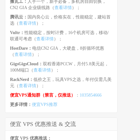
搬瓦工：
人手一个，新手必备，多机房自由切换，
CN2 GIA 企业级线路（
查看详情
）；
腾讯云：
国内良心云，价格实在，性能稳定，建站首
选（
查看详情
）；
Vultr：
性能稳定，按时计费，16个机房可选，移动/
联通可考虑（
查看详情
）；
HostDare：
电信CN2 GIA，大硬盘，8折循环优惠
（
查看详情
）；
GigsGigsCloud：
双程香港PCCW，月付5.8美元起，
100M端口（
查看详情
）；
RackNerd：
低价之王，玩具VPS之选，年付仅需几美
元（
查看详情
）；
便宜VPS通知群（禁言，仅推送）
：
1035854666
更多详情：
便宜VPS推荐
便宜 VPS 优惠推送 & 交流
便宜 VPS 优惠推送：