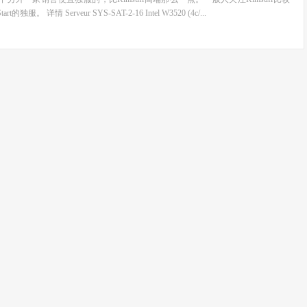
独服。 详情 Serveur SYS-SAT-2-16 Intel W3520 (4c/...