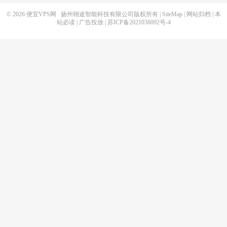
© 2026
便宜VPS网
扬州翎途智能科技有限公司版权所有 |
SiteMap
|
网站归档
|
本
站必读
|
广告投放
|
苏ICP备2021038092号-4