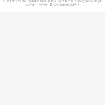
© 2026
便宜VPS网
扬州翎途智能科技有限公司版权所有 |
SiteMap
|
网站归档
|
本
站必读
|
广告投放
|
苏ICP备2021038092号-4