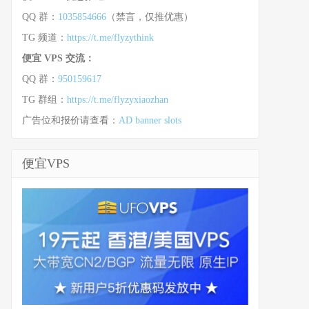
QQ 群：
1035854666
（禁言，仅推优惠）
TG 频道：
https://t.me/flyzythink
便宜 VPS 交流：
QQ 群：
950159617
TG 群组：
https://t.me/flyzyxiaozhan
广告位和报价请查看：
AD banner slots
便宜VPS