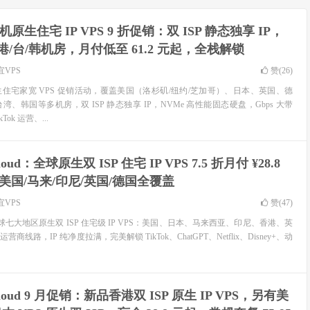
原生住宅 IP VPS 9 折促销：双 ISP 静态独享 IP，
新/港/台/韩机房，月付低至 61.2 元起，全栈解锁
宜VPS
赞(
26
)
住宅家宽 VPS 促销活动，覆盖美国（洛杉矶/纽约/芝加哥）、日本、英国、德
、韩国等多机房，双 ISP 静态独享 IP，NVMe 高性能固态硬盘，Gbps 大带
ok 运营、...
loud：全球原生双 ISP 住宅 IP VPS 7.5 折月付 ¥28.8
美国/马来/印尼/英国/德国全覆盖
宜VPS
赞(
47
)
推出全球七大地区原生双 ISP 住宅级 IP VPS：美国、日本、马来西亚、印尼、香港、英
线路，IP 纯净度拉满，完美解锁 TikTok、ChatGPT、Netflix、Disney+、动
Cloud 9 月促销：新品香港双 ISP 原生 IP VPS，另有美