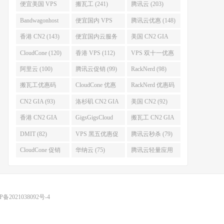
便宜美国 VPS
搬瓦工 (241)
腾讯云 (203)
(255)
Bandwagonhost
便宜国内 VPS
腾讯云优惠 (148)
(188)
(167)
香港 CN2 (143)
便宜国内云服务
美国 CN2 GIA
器 (128)
(123)
CloudCone (120)
香港 VPS (112)
VPS 双十一优惠
促销 (106)
阿里云 (100)
腾讯云促销 (99)
RackNerd (98)
搬瓦工优惠码
CloudCone 优惠
RackNerd 优惠码
(96)
码 (96)
(94)
CN2 GIA (93)
洛杉矶 CN2 GIA
美国 CN2 (92)
(93)
香港 CN2 GIA
GigsGigsCloud
搬瓦工 CN2 GIA
(92)
(85)
(83)
DMIT (82)
VPS 黑五优惠促
腾讯云秒杀 (79)
销整理 (80)
CloudCone 促销
华纳云 (75)
腾讯云轻量应用
(75)
服务器 (74)
P备2021038092号-4