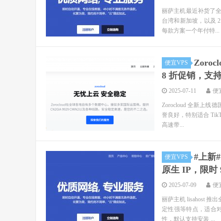
丽萨主机最近补货了全系列
台湾和新加坡，以及 2 
每款方案一个年付特...
Zoro
便宜VPS
8 折促销，支
2025-07-11
便
Zorocloud 全新上
誉良好，特别适合 Tik
高速带...
#上新#
便宜VPS
原生 IP，限时 
2025-07-09
便
丽萨主机 lisahost
定性强等特点，适合对 
性，默认支持安装 ...