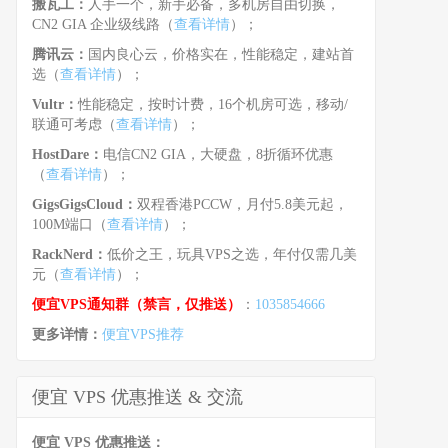
搬瓦工：
人手一个，新手必备，多机房自由切换，
CN2 GIA 企业级线路（
查看详情
）；
腾讯云：
国内良心云，价格实在，性能稳定，建站首
选（
查看详情
）；
Vultr：
性能稳定，按时计费，16个机房可选，移动/
联通可考虑（
查看详情
）；
HostDare：
电信CN2 GIA，大硬盘，8折循环优惠
（
查看详情
）；
GigsGigsCloud：
双程香港PCCW，月付5.8美元起，
100M端口（
查看详情
）；
RackNerd：
低价之王，玩具VPS之选，年付仅需几美
元（
查看详情
）；
便宜VPS通知群（禁言，仅推送）
：
1035854666
更多详情：
便宜VPS推荐
便宜 VPS 优惠推送 & 交流
便宜 VPS 优惠推送：