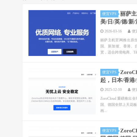
丽萨主机
便宜VPS
美/日/英/德/
2026-03-16
便
丽萨主机官网推出原生
国、新加坡、香港、台湾
宽，适合跨境电商、TikT
ZoroC
便宜VPS
起，日本/香港/
2025-12-10
便
ZoroCloud 重磅
国、德国全部上天花板运营商
画...
Zoro
便宜VPS