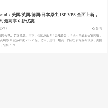
Cloud：美国/英国/德国/日本原生 ISP VPS 全面上新，
限时最高享 6 折优惠
宜VPS
赞(
8
)
面上线美国洛杉矶、英国伦敦、日本、德国原生 ISP 云服务器，均接入高品质住宅网络，
纯净 IP 的多样化 VPS 产品。适用于建站、电商、内容分发等业务场景，美国
括 AS9...