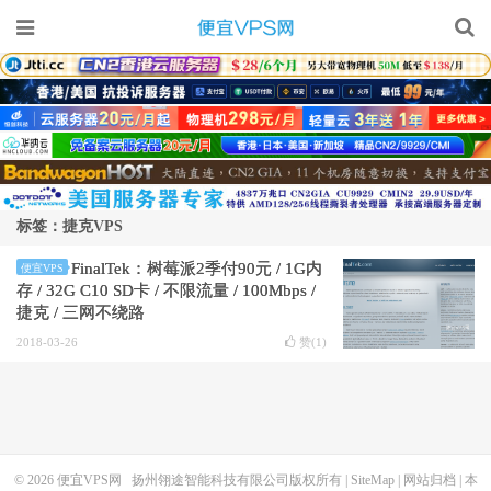
标签：捷克VPS
FinalTek：树莓派2季付90元 / 1G内
便宜VPS
存 / 32G C10 SD卡 / 不限流量 / 100Mbps /
捷克 / 三网不绕路
2018-03-26
赞(
1
)
© 2026
便宜VPS网
扬州翎途智能科技有限公司版权所有 |
SiteMap
|
网站归档
|
本