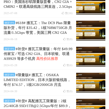
PRO：美国洛杉矶限量版套餐，CN2 GIA +
CMIN2 + 联通高级线路三网直连，2.5Gbps
带宽，年付 $36.36
高性价比推荐
2025-07-08
赞(
16
)
#618# 搬瓦工：The DC9 Plan 限量
便宜VPS
版补货，年付 $35.42，1核768M/750GB 月
流量/1.5Gbps 带宽，美国三网 CN2 GIA
2024-06-18
赞(
8
)
#补货# 搬瓦工限量版：年付 $49.99
便宜VPS
传家宝 / 可选 CN2 GIA、日本软银、联通
AS9929 等多个机房
高性价比推荐
2024-05-28
赞(
6
)
#限量版# 搬瓦工：OSAKA
便宜VPS
LIMITED EDITION，日本大阪软银线路，
年付 $74.57，1核2GB/2000GB 月流
量/2.5Gbps 带宽
2024-04-30
赞(
8
)
#补货# 高配搬瓦工限量版：2核
便宜VPS
2G/40GB SSD/1TB@2.5Gbps/年付 $89.9，