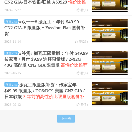
CN2 GIA/日本软银/联通 AS9929
性价比推
荐
2024-02-27
赞(
8
)
#双十一# 搬瓦工：年付 $49.99
便宜VPS
CN2 GIA-E 限量版 + Freedom Plan 套餐补
货
2023-11-14
赞(
29
)
#补货# 搬瓦工限量版：年付 $49.99
便宜VPS
传家宝 / 月付 $9.99 迪拜限量版 / 2核2G
40G 高配版 CN2 GIA 限量版
高性价比推荐
2023-10-15
赞(
6
)
搬瓦工限量版补货：传家宝年
便宜VPS
$49.99 限量版 / DC6/DC9 美国 CN2 GIA /
日本软银
3 年前的高性价比限量版套餐补
货
2023-09-12
赞(
5
)
下一页