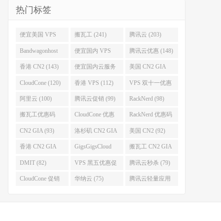
热门标签
便宜美国 VPS
搬瓦工 (241)
腾讯云 (203)
(255)
Bandwagonhost
便宜国内 VPS
腾讯云优惠 (148)
(188)
(167)
香港 CN2 (143)
便宜国内云服务
美国 CN2 GIA
器 (128)
(123)
CloudCone (120)
香港 VPS (112)
VPS 双十一优惠
促销 (106)
阿里云 (100)
腾讯云促销 (99)
RackNerd (98)
搬瓦工优惠码
CloudCone 优惠
RackNerd 优惠码
(96)
码 (96)
(94)
CN2 GIA (93)
洛杉矶 CN2 GIA
美国 CN2 (92)
(93)
香港 CN2 GIA
GigsGigsCloud
搬瓦工 CN2 GIA
(92)
(85)
(83)
DMIT (82)
VPS 黑五优惠促
腾讯云秒杀 (79)
销整理 (80)
CloudCone 促销
华纳云 (75)
腾讯云轻量应用
(75)
服务器 (74)