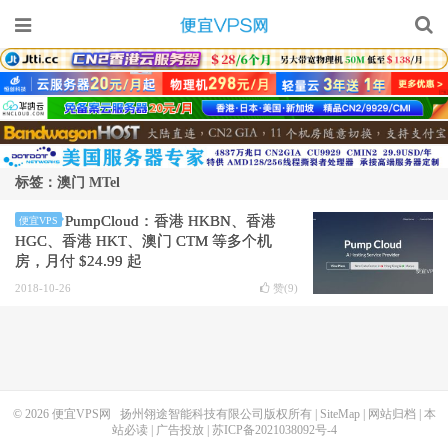
标签：澳门 MTel
PumpCloud：香港 HKBN、香港
便宜VPS
HGC、香港 HKT、澳门 CTM 等多个机
房，月付 $24.99 起
2018-10-26
赞(
9
)
© 2026
便宜VPS网
扬州翎途智能科技有限公司版权所有 |
SiteMap
|
网站归档
|
本
站必读
|
广告投放
|
苏ICP备2021038092号-4