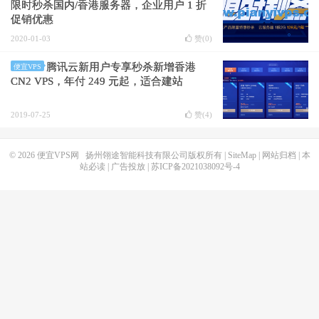
限时秒杀国内/香港服务器，企业用户 1 折
促销优惠
2020-01-03
赞(
0
)
腾讯云新用户专享秒杀新增香港
便宜VPS
CN2 VPS，年付 249 元起，适合建站
2019-07-25
赞(
4
)
© 2026
便宜VPS网
扬州翎途智能科技有限公司版权所有 |
SiteMap
|
网站归档
|
本
站必读
|
广告投放
|
苏ICP备2021038092号-4