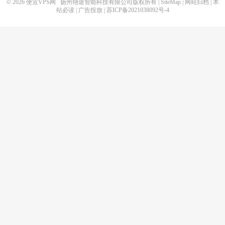
© 2026
便宜VPS网
扬州翎途智能科技有限公司版权所有 |
SiteMap
|
网站归档
|
本
站必读
|
广告投放
|
苏ICP备2021038092号-4