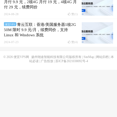
月付 9.9 元，2核4G 月付 19 元，4核4G 月
付 29 元，续费同价
2024-08-28
赞(
1
)
青云互联：香港/美国服务器1核2G
便宜VPS
50M 限时 9.9 元/月，续费同价，支持
Linux 和 Windows 系统
2024-07-23
赞(
4
)
© 2026
便宜VPS网
扬州翎途智能科技有限公司版权所有 |
SiteMap
|
网站归档
|
本
站必读
|
广告投放
|
苏ICP备2021038092号-4