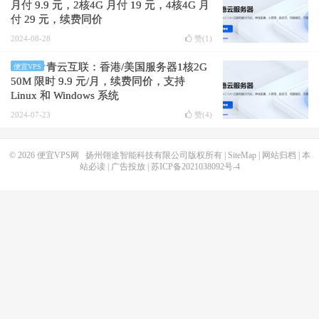
月付 9.9 元，2核4G 月付 19 元，4核4G 月
付 29 元，续费同价
2024-08-28
赞(
1
)
青云互联：香港/美国服务器1核2G
便宜VPS
50M 限时 9.9 元/月，续费同价，支持
Linux 和 Windows 系统
2024-07-23
赞(
4
)
© 2026
便宜VPS网
扬州翎途智能科技有限公司版权所有 |
SiteMap
|
网站归档
|
本
站必读
|
广告投放
|
苏ICP备2021038092号-4