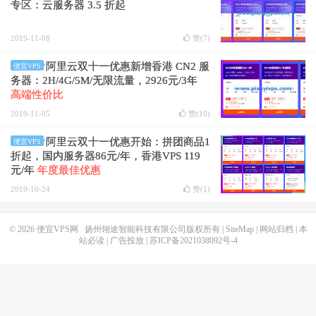
专区：云服务器 3.5 折起
2019-11-08
赞(
7
)
阿里云双十一优惠新增香港 CN2 服
便宜VPS
务器：2H/4G/5M/无限流量，2926元/3年
高端性价比
2019-11-05
赞(
10
)
阿里云双十一优惠开始：拼团商品1
便宜VPS
折起，国内服务器86元/年，香港VPS 119
元/年
年度最佳优惠
2019-10-24
赞(
1
)
© 2026
便宜VPS网
扬州翎途智能科技有限公司版权所有 |
SiteMap
|
网站归档
|
本
站必读
|
广告投放
|
苏ICP备2021038092号-4