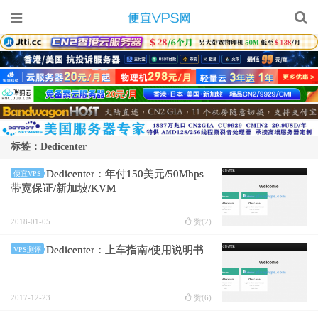
标签：Dedicenter
Dedicenter：年付150美元/50Mbps
便宜VPS
带宽保证/新加坡/KVM
2018-01-05
赞(
2
)
Dedicenter：上车指南/使用说明书
VPS测评
2017-12-23
赞(
6
)