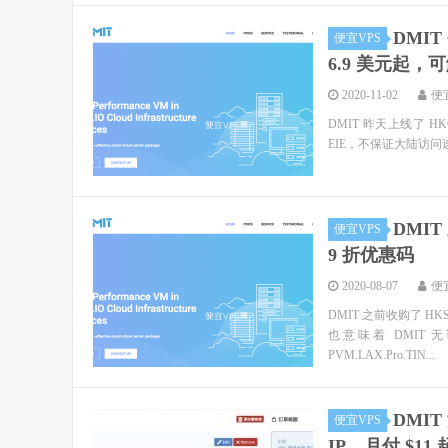
DMIT
便宜VPS
6.9 美元起，可解
2020-11-02
便
DMIT 昨天上线了 HKG L
EIE，不保证大陆访问速
DMIT
便宜VPS
9 折优惠码
2020-08-07
便
DMIT 之前收购了 HK
也意味着 DMIT
PVM.LAX.Pro.TIN...
DMIT
便宜VPS
IP，月付 $11 