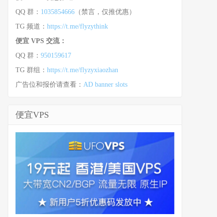
QQ 群：
1035854666
（禁言，仅推优惠）
TG 频道：
https://t.me/flyzythink
便宜 VPS 交流：
QQ 群：
950159617
TG 群组：
https://t.me/flyzyxiaozhan
广告位和报价请查看：
AD banner slots
便宜VPS