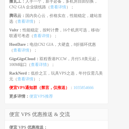
搬瓦工：
人手一个，新手必备，多机房自由切换，
CN2 GIA 企业级线路（
查看详情
）；
腾讯云：
国内良心云，价格实在，性能稳定，建站首
选（
查看详情
）；
Vultr：
性能稳定，按时计费，16个机房可选，移动/
联通可考虑（
查看详情
）；
HostDare：
电信CN2 GIA，大硬盘，8折循环优惠
（
查看详情
）；
GigsGigsCloud：
双程香港PCCW，月付5.8美元起，
100M端口（
查看详情
）；
RackNerd：
低价之王，玩具VPS之选，年付仅需几美
元（
查看详情
）；
便宜VPS通知群（禁言，仅推送）
：
1035854666
更多详情：
便宜VPS推荐
便宜 VPS 优惠推送 & 交流
便宜 VPS 优惠推送：