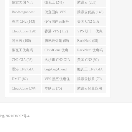
便宜美国 VPS
搬瓦工 (241)
腾讯云 (203)
(255)
Bandwagonhost
便宜国内 VPS
腾讯云优惠 (148)
(188)
(167)
香港 CN2 (143)
便宜国内云服务
美国 CN2 GIA
器 (128)
(123)
CloudCone (120)
香港 VPS (112)
VPS 双十一优惠
促销 (106)
阿里云 (100)
腾讯云促销 (99)
RackNerd (98)
搬瓦工优惠码
CloudCone 优惠
RackNerd 优惠码
(96)
码 (96)
(94)
CN2 GIA (93)
洛杉矶 CN2 GIA
美国 CN2 (92)
(93)
香港 CN2 GIA
GigsGigsCloud
搬瓦工 CN2 GIA
(92)
(85)
(83)
DMIT (82)
VPS 黑五优惠促
腾讯云秒杀 (79)
销整理 (80)
CloudCone 促销
华纳云 (75)
腾讯云轻量应用
(75)
服务器 (74)
P备2021038092号-4