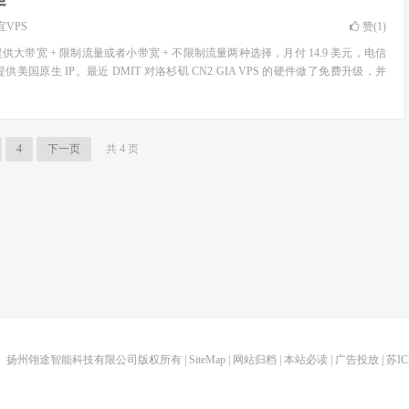
宜VPS
赞(
1
)
VPS 提供大带宽 + 限制流量或者小带宽 + 不限制流量两种选择，月付 14.9 美元，电信
提供美国原生 IP。最近 DMIT 对洛杉矶 CN2 GIA VPS 的硬件做了免费升级，并
4
下一页
共 4 页
扬州翎途智能科技有限公司版权所有 |
SiteMap
|
网站归档
|
本站必读
|
广告投放
|
苏IC