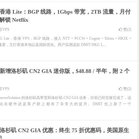
 香港 Lite：BGP 线路，1Gbps 带宽，2TB 流量，月付
锁 Netflix
宜VPS
赞(
2
)
ite，香港 VPS，BGP 线路，接入 NTT + PCCW + Cogent + Telstra + HKIX +
度，主打香港本地以及国际优化。用户实测这款 DMIT HKG L...
 新增洛杉矶 CN2 GIA 迷你版，$48.88 / 半年，附 2 个
宜VPS
赞(
2
)
ServerSolution 的洛杉矶高带宽和洛杉矶 CN2 GIA 业务，目前已经交接完成了，这
 无论在硬件还是客户群上都有了非常大的提升。DMIT 也上新了一个
 洛杉矶 CN2 GIA 优惠：终生 75 折优惠码，美国原生
起