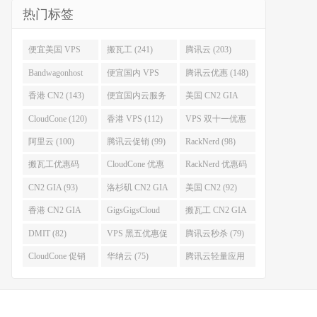
热门标签
便宜美国 VPS
搬瓦工 (241)
腾讯云 (203)
(255)
Bandwagonhost
便宜国内 VPS
腾讯云优惠 (148)
(188)
(167)
香港 CN2 (143)
便宜国内云服务
美国 CN2 GIA
器 (128)
(123)
CloudCone (120)
香港 VPS (112)
VPS 双十一优惠
促销 (106)
阿里云 (100)
腾讯云促销 (99)
RackNerd (98)
搬瓦工优惠码
CloudCone 优惠
RackNerd 优惠码
(96)
码 (96)
(94)
CN2 GIA (93)
洛杉矶 CN2 GIA
美国 CN2 (92)
(93)
香港 CN2 GIA
GigsGigsCloud
搬瓦工 CN2 GIA
(92)
(85)
(83)
DMIT (82)
VPS 黑五优惠促
腾讯云秒杀 (79)
销整理 (80)
CloudCone 促销
华纳云 (75)
腾讯云轻量应用
(75)
服务器 (74)