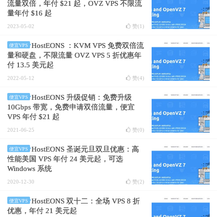
流量双倍，年付 $21 起，OVZ VPS 不限流
量年付 $16 起
2023-05-02
赞(
1
)
HostEONS ：KVM VPS 免费双倍流
便宜VPS
量和硬盘，不限流量 OVZ VPS 5 折优惠年
付 13.5 美元起
2022-05-12
赞(
4
)
HostEONS 升级促销：免费升级
便宜VPS
10Gbps 带宽，免费申请双倍流量，便宜
VPS 年付 $21 起
2021-06-25
赞(
0
)
HostEONS 圣诞元旦双旦优惠：高
便宜VPS
性能美国 VPS 年付 24 美元起，可选
Windows 系统
2020-12-30
赞(
2
)
HostEONS 双十二：全场 VPS 8 折
便宜VPS
优惠，年付 21 美元起