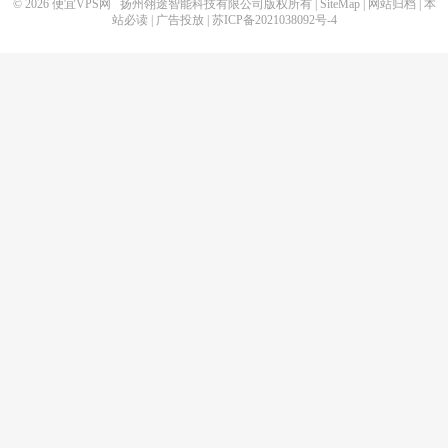
© 2026
便宜VPS网
扬州翎途智能科技有限公司版权所有 |
SiteMap
|
网站归档
|
本
站必读
|
广告投放
|
苏ICP备2021038092号-4