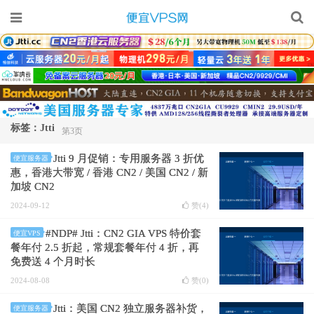
标签：Jtti
第3页
Jtti 9 月促销：专用服务器 3 折优
便宜服务器
惠，香港大带宽 / 香港 CN2 / 美国 CN2 / 新
加坡 CN2
2024-09-12
赞(
4
)
#NDP# Jtti：CN2 GIA VPS 特价套
便宜VPS
餐年付 2.5 折起，常规套餐年付 4 折，再
免费送 4 个月时长
2024-08-08
赞(
0
)
Jtti：美国 CN2 独立服务器补货，
便宜服务器