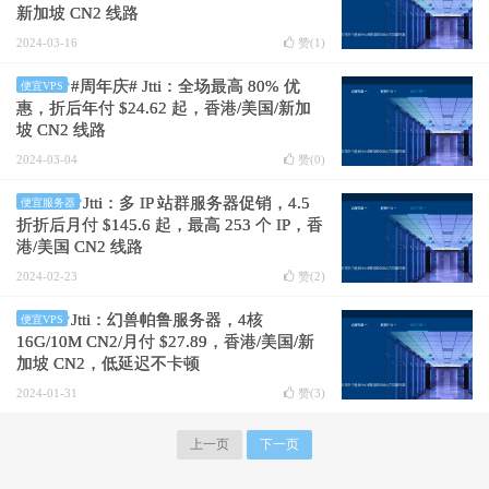
新加坡 CN2 线路
2024-03-16
赞(
1
)
#周年庆# Jtti：全场最高 80% 优
便宜VPS
惠，折后年付 $24.62 起，香港/美国/新加
坡 CN2 线路
2024-03-04
赞(
0
)
Jtti：多 IP 站群服务器促销，4.5
便宜服务器
折折后月付 $145.6 起，最高 253 个 IP，香
港/美国 CN2 线路
2024-02-23
赞(
2
)
Jtti：幻兽帕鲁服务器，4核
便宜VPS
16G/10M CN2/月付 $27.89，香港/美国/新
加坡 CN2，低延迟不卡顿
2024-01-31
赞(
3
)
上一页
下一页