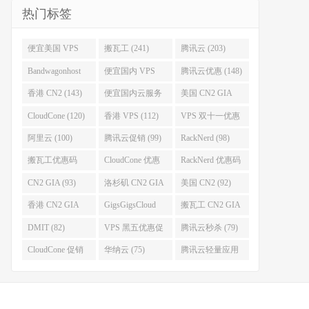
热门标签
便宜美国 VPS
搬瓦工 (241)
腾讯云 (203)
(255)
Bandwagonhost
便宜国内 VPS
腾讯云优惠 (148)
(188)
(167)
香港 CN2 (143)
便宜国内云服务
美国 CN2 GIA
器 (128)
(123)
CloudCone (120)
香港 VPS (112)
VPS 双十一优惠
促销 (106)
阿里云 (100)
腾讯云促销 (99)
RackNerd (98)
搬瓦工优惠码
CloudCone 优惠
RackNerd 优惠码
(96)
码 (96)
(94)
CN2 GIA (93)
洛杉矶 CN2 GIA
美国 CN2 (92)
(93)
香港 CN2 GIA
GigsGigsCloud
搬瓦工 CN2 GIA
(92)
(85)
(83)
DMIT (82)
VPS 黑五优惠促
腾讯云秒杀 (79)
销整理 (80)
CloudCone 促销
华纳云 (75)
腾讯云轻量应用
(75)
服务器 (74)