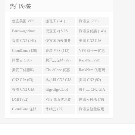
热门标签
便宜美国 VPS
搬瓦工 (241)
腾讯云 (203)
(255)
Bandwagonhost
便宜国内 VPS
腾讯云优惠 (148)
(188)
(167)
香港 CN2 (143)
便宜国内云服务
美国 CN2 GIA
器 (128)
(123)
CloudCone (120)
香港 VPS (112)
VPS 双十一优惠
促销 (106)
阿里云 (100)
腾讯云促销 (99)
RackNerd (98)
搬瓦工优惠码
CloudCone 优惠
RackNerd 优惠码
(96)
码 (96)
(94)
CN2 GIA (93)
洛杉矶 CN2 GIA
美国 CN2 (92)
(93)
香港 CN2 GIA
GigsGigsCloud
搬瓦工 CN2 GIA
(92)
(85)
(83)
DMIT (82)
VPS 黑五优惠促
腾讯云秒杀 (79)
销整理 (80)
CloudCone 促销
华纳云 (75)
腾讯云轻量应用
(75)
服务器 (74)