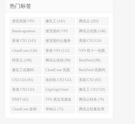
热门标签
便宜美国 VPS
搬瓦工 (241)
腾讯云 (203)
(255)
Bandwagonhost
便宜国内 VPS
腾讯云优惠 (148)
(188)
(167)
香港 CN2 (143)
便宜国内云服务
美国 CN2 GIA
器 (128)
(123)
CloudCone (120)
香港 VPS (112)
VPS 双十一优惠
促销 (106)
阿里云 (100)
腾讯云促销 (99)
RackNerd (98)
搬瓦工优惠码
CloudCone 优惠
RackNerd 优惠码
(96)
码 (96)
(94)
CN2 GIA (93)
洛杉矶 CN2 GIA
美国 CN2 (92)
(93)
香港 CN2 GIA
GigsGigsCloud
搬瓦工 CN2 GIA
(92)
(85)
(83)
DMIT (82)
VPS 黑五优惠促
腾讯云秒杀 (79)
销整理 (80)
CloudCone 促销
华纳云 (75)
腾讯云轻量应用
(75)
服务器 (74)