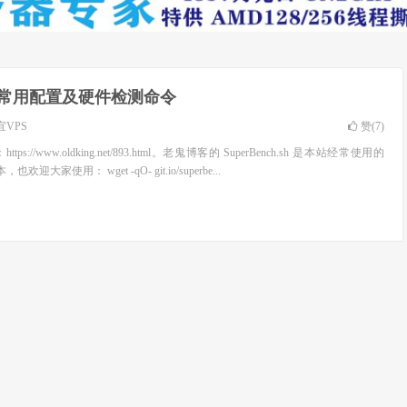
ux 常用配置及硬件检测命令
宜VPS
赞(
7
)
://www.oldking.net/893.html。老鬼博客的 SuperBench.sh 是本站经常使用的
欢迎大家使用： wget -qO- git.io/superbe...