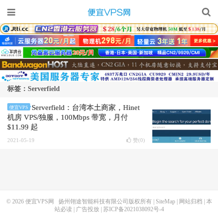
标签：Serverfield
Serverfield：台湾本土商家，Hinet
便宜VPS
机房 VPS/独服，100Mbps 带宽，月付
$11.99 起
2021-05-19
赞(
0
)
© 2026
便宜VPS网
扬州翎途智能科技有限公司版权所有 |
SiteMap
|
网站归档
|
本
站必读
|
广告投放
|
苏ICP备2021038092号-4