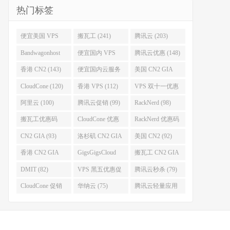
热门标签
便宜美国 VPS
搬瓦工 (241)
腾讯云 (203)
(255)
Bandwagonhost
便宜国内 VPS
腾讯云优惠 (148)
(188)
(167)
香港 CN2 (143)
便宜国内云服务
美国 CN2 GIA
器 (128)
(123)
CloudCone (120)
香港 VPS (112)
VPS 双十一优惠
促销 (106)
阿里云 (100)
腾讯云促销 (99)
RackNerd (98)
搬瓦工优惠码
CloudCone 优惠
RackNerd 优惠码
(96)
码 (96)
(94)
CN2 GIA (93)
洛杉矶 CN2 GIA
美国 CN2 (92)
(93)
香港 CN2 GIA
GigsGigsCloud
搬瓦工 CN2 GIA
(92)
(85)
(83)
DMIT (82)
VPS 黑五优惠促
腾讯云秒杀 (79)
销整理 (80)
CloudCone 促销
华纳云 (75)
腾讯云轻量应用
(75)
服务器 (74)