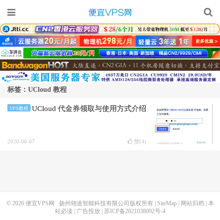
标签：UCloud 教程
UCloud 代金券领取与使用方式介绍
VPS教程
2020-06-07
赞(
4
)
© 2026
便宜VPS网
扬州翎途智能科技有限公司版权所有 |
SiteMap
|
网站归档
|
本
站必读
|
广告投放
|
苏ICP备2021038092号-4