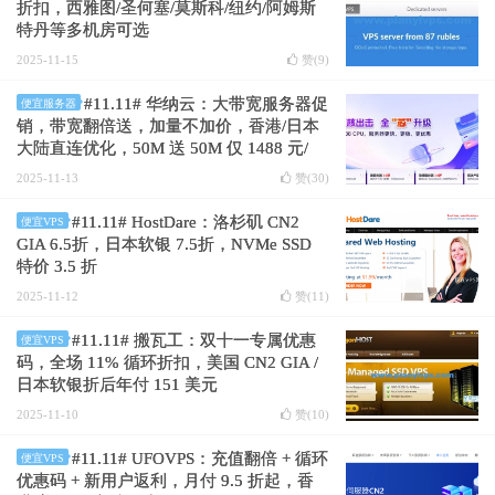
折扣，西雅图/圣何塞/莫斯科/纽约/阿姆斯
特丹等多机房可选
2025-11-15
赞(
9
)
#11.11# 华纳云：大带宽服务器促
便宜服务器
销，带宽翻倍送，加量不加价，香港/日本
大陆直连优化，50M 送 50M 仅 1488 元/
月，买 1 年减 2 个月
2025-11-13
赞(
30
)
#11.11# HostDare：洛杉矶 CN2
便宜VPS
GIA 6.5折，日本软银 7.5折，NVMe SSD
特价 3.5 折
2025-11-12
赞(
11
)
#11.11# 搬瓦工：双十一专属优惠
便宜VPS
码，全场 11% 循环折扣，美国 CN2 GIA /
日本软银折后年付 151 美元
2025-11-10
赞(
10
)
#11.11# UFOVPS：充值翻倍 + 循环
便宜VPS
优惠码 + 新用户返利，月付 9.5 折起，香