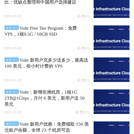
比：优缺点整理和中国用户选择建议
2023-03-31
赞(
4
)
Vultr Free Tier Program：免费
便宜VPS
VPS，1核0.5G / 10GB SSD
2023-03-09
赞(
4
)
Vultr 新用户充多少送多少，最高送
便宜VPS
100 美元，按小时计费的 VPS
2023-01-29
赞(
5
)
Vultr：新增非洲机房，1核1G
便宜VPS
2TB@1Gbps，月付 6 美元，新用户送 50
美元
2022-12-20
赞(
12
)
Vultr 新用户优惠：免费领取 150 美
便宜VPS
元账户余额，全球 23 个机房可选