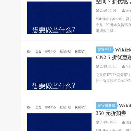
空间 7 折优惠，1
2020-11-01
便
WikiHost (id
个是 100 元永久翻倍
港虚拟主机...
Wiki
便宜VPS
CN2 5 折优惠
2019-11-10
V
之前便宜VPS网分享过 Wi
始：香港沙田 Gen2 K
Wik
便宜服务器
350 元折扣券
2019-10-22
便
WikiHost (idc