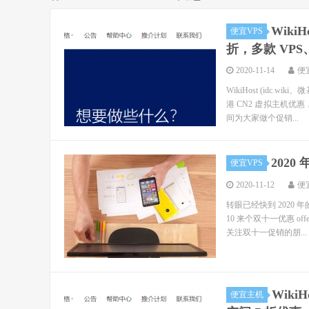
Wiki
便宜VPS
折，多款 VP
2020-11-14
便
WikiHost (id
港 CN2 虚拟主机优惠
间为大家做个促销...
202
便宜VPS
2020-11-12
便
转眼已经快到 2020
10 来个双十一优惠 o
关注双十一促销的朋...
Wiki
便宜主机