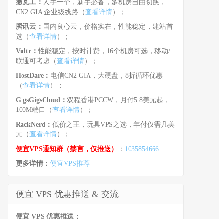
搬瓦工：
人手一个，新手必备，多机房自由切换，
CN2 GIA 企业级线路（
查看详情
）；
腾讯云：
国内良心云，价格实在，性能稳定，建站首
选（
查看详情
）；
Vultr：
性能稳定，按时计费，16个机房可选，移动/
联通可考虑（
查看详情
）；
HostDare：
电信CN2 GIA，大硬盘，8折循环优惠
（
查看详情
）；
GigsGigsCloud：
双程香港PCCW，月付5.8美元起，
100M端口（
查看详情
）；
RackNerd：
低价之王，玩具VPS之选，年付仅需几美
元（
查看详情
）；
便宜VPS通知群（禁言，仅推送）
：
1035854666
更多详情：
便宜VPS推荐
便宜 VPS 优惠推送 & 交流
便宜 VPS 优惠推送：