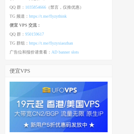
QQ 群：
1035854666
（禁言，仅推优惠）
TG 频道：
https://t.me/flyzythink
便宜 VPS 交流：
QQ 群：
950159617
TG 群组：
https://t.me/flyzyxiaozhan
广告位和报价请查看：
AD banner slots
便宜VPS