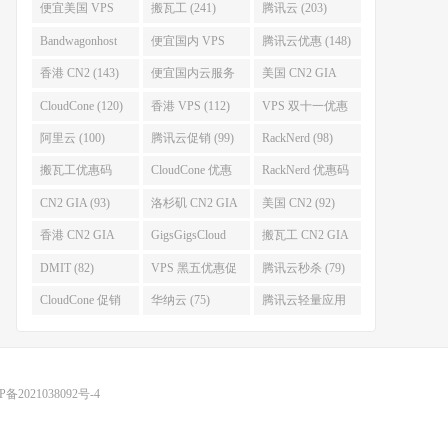
便宜美国 VPS
搬瓦工 (241)
腾讯云 (203)
(255)
Bandwagonhost
便宜国内 VPS
腾讯云优惠 (148)
(188)
(167)
香港 CN2 (143)
便宜国内云服务
美国 CN2 GIA
器 (128)
(123)
CloudCone (120)
香港 VPS (112)
VPS 双十一优惠
促销 (106)
阿里云 (100)
腾讯云促销 (99)
RackNerd (98)
搬瓦工优惠码
CloudCone 优惠
RackNerd 优惠码
(96)
码 (96)
(94)
CN2 GIA (93)
洛杉矶 CN2 GIA
美国 CN2 (92)
(93)
香港 CN2 GIA
GigsGigsCloud
搬瓦工 CN2 GIA
(92)
(85)
(83)
DMIT (82)
VPS 黑五优惠促
腾讯云秒杀 (79)
销整理 (80)
CloudCone 促销
华纳云 (75)
腾讯云轻量应用
(75)
服务器 (74)
P备2021038092号-4