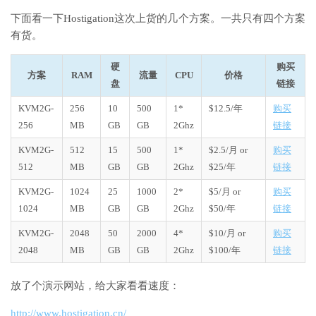
下面看一下Hostigation这次上货的几个方案。一共只有四个方案
有货。
硬
购买
方案
RAM
流量
CPU
价格
盘
链接
KVM2G-
256
10
500
1*
$12.5/年
购买
256
MB
GB
GB
2Ghz
链接
KVM2G-
512
15
500
1*
$2.5/月 or
购买
512
MB
GB
GB
2Ghz
$25/年
链接
KVM2G-
1024
25
1000
2*
$5/月 or
购买
1024
MB
GB
GB
2Ghz
$50/年
链接
KVM2G-
2048
50
2000
4*
$10/月 or
购买
2048
MB
GB
GB
2Ghz
$100/年
链接
放了个演示网站，给大家看看速度：
http://www.hostigation.cn/