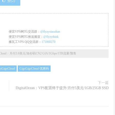
赞(
2
)
便宜VPS网TG交流群：
@flyzyxiaozhan
便宜VPS网TG推送频道：
@flyzythink
搬瓦工VPS QQ交流群：
171060270
gsCloud：月付3.8美元/洛杉矶CN2 GIA/1Gbps/1TB流量/预售
sGigsCloud
GigsGigsCloud 优惠码
下一篇
DigitalOcean：VPS配置终于提升/月付5美元/1GB/25GB SSD