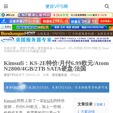
当前位置：
便宜VPS网
»
便宜服务器
»
Kimsufi：KS-2E特价/月付6.99欧元/Atom
N2800/4GB/2TB SATA硬盘/法国
Kimsufi：KS-2E特价/月付6.99欧元/Atom
N2800/4GB/2TB SATA硬盘/法国
便宜VPS
发布于 2018-01-23
分类：
便宜服务器
评论(2)
Kimsufi
突然上架了一款
KS2E
的特价
文章目录
隐藏
促销，月付6.99欧元，加上一些税，
1
方案详情
价格也不贵，有需要的可以看一下。