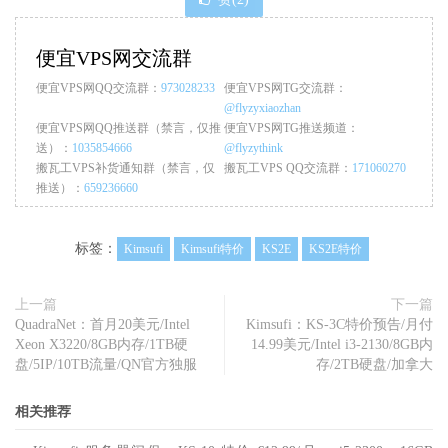
便宜VPS网交流群
便宜VPS网QQ交流群：
973028233
便宜VPS网TG交流群：
@flyzyxiaozhan
便宜VPS网QQ推送群（禁言，仅推
便宜VPS网TG推送频道：
送）：
1035854666
@flyzythink
搬瓦工VPS补货通知群（禁言，仅
搬瓦工VPS QQ交流群：
171060270
推送）：
659236660
标签：
Kimsufi
Kimsufi特价
KS2E
KS2E特价
上一篇
下一篇
QuadraNet：首月20美元/Intel
Kimsufi：KS-3C特价预告/月付
Xeon X3220/8GB内存/1TB硬
14.99美元/Intel i3-2130/8GB内
盘/5IP/10TB流量/QN官方独服
存/2TB硬盘/加拿大
相关推荐