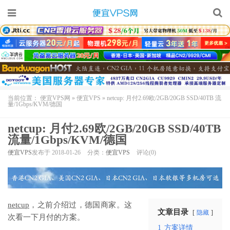
当前位置：
便宜VPS网
»
便宜VPS
»
netcup: 月付2.69欧/2GB/20GB SSD/40TB 流
量/1Gbps/KVM/德国
netcup: 月付2.69欧/2GB/20GB SSD/40TB
流量/1Gbps/KVM/德国
便宜VPS
发布于 2018-01-26
分类：
便宜VPS
评论(0)
netcup
，之前介绍过，德国商家。这
文章目录
隐藏
次看一下月付的方案。
1
方案详情