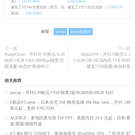
送）：
1035854666
@flyzythink
搬瓦工VPS补货通知群（禁言，仅
搬瓦工VPS QQ交流群：
171060270
推送）：
659236660
标签：
netcup
netcup优惠码
上一篇
下一篇
PumpCloud：月付39.99美元/1GB
AlphaVPS：月付25欧元/2 x
内存/10GB SSD/100Mbps独享/无
L5630/5IP/16GB内存/1TB HDD
限流量/动态IP/香港HGC
硬盘/5TB流量/保加利亚
相关推荐
netcup：月付6.99欧元/VDS/独享2核/6GB内存/40GB SSD
#新品# Lumio：日本住宅 ISP 独享实体 M4 Mac mini，月付 180
美元起，支持 VNC/SSH
ACEBGP：多地区原生双 ISP VPS，美国月付 29.8 元起，日本/香
港/英国/德国可选
#上新# 荫云 YINNET：新加坡原生 IPv4/IPv6 VPS，7 折月付 $7