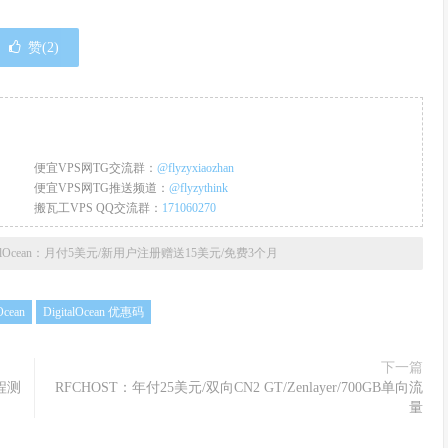
赞(
2
)
便宜VPS网TG交流群：
@flyzyxiaozhan
便宜VPS网TG推送频道：
@flyzythink
搬瓦工VPS QQ交流群：
171060270
italOcean：月付5美元/新用户注册赠送15美元/免费3个月
Ocean
DigitalOcean 优惠码
下一篇
回程测
RFCHOST：年付25美元/双向CN2 GT/Zenlayer/700GB单向流
量