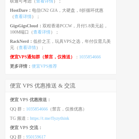
联通可考虑（
查看详情
）；
HostDare：
电信CN2 GIA，大硬盘，8折循环优惠
（
查看详情
）；
GigsGigsCloud：
双程香港PCCW，月付5.8美元起，
100M端口（
查看详情
）；
RackNerd：
低价之王，玩具VPS之选，年付仅需几美
元（
查看详情
）；
便宜VPS通知群（禁言，仅推送）
：
1035854666
更多详情：
便宜VPS推荐
便宜 VPS 优惠推送 & 交流
便宜 VPS 优惠推送：
QQ 群：
1035854666
（禁言，仅推优惠）
TG 频道：
https://t.me/flyzythink
便宜 VPS 交流：
QQ 群：
950159617