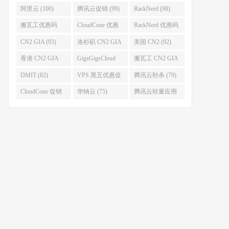
促销 (106)
阿里云 (100)
腾讯云促销 (99)
RackNerd (98)
搬瓦工优惠码
CloudCone 优惠
RackNerd 优惠码
(96)
码 (96)
(94)
CN2 GIA (93)
洛杉矶 CN2 GIA
美国 CN2 (92)
(93)
香港 CN2 GIA
GigsGigsCloud
搬瓦工 CN2 GIA
(92)
(85)
(83)
DMIT (82)
VPS 黑五优惠促
腾讯云秒杀 (79)
销整理 (80)
CloudCone 促销
华纳云 (75)
腾讯云轻量应用
(75)
服务器 (74)