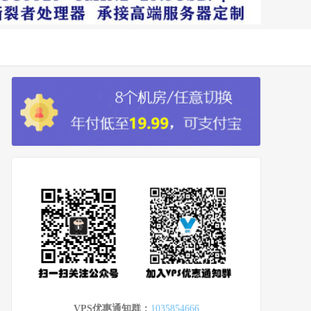
VPS优惠通知群：
1035854666