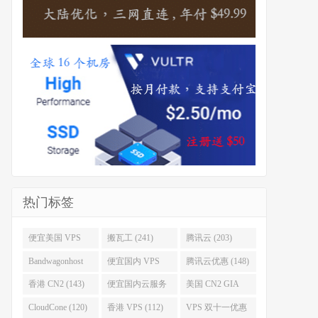
热门标签
便宜美国 VPS
搬瓦工 (241)
腾讯云 (203)
(255)
Bandwagonhost
便宜国内 VPS
腾讯云优惠 (148)
(188)
(167)
香港 CN2 (143)
便宜国内云服务
美国 CN2 GIA
器 (128)
(123)
CloudCone (120)
香港 VPS (112)
VPS 双十一优惠