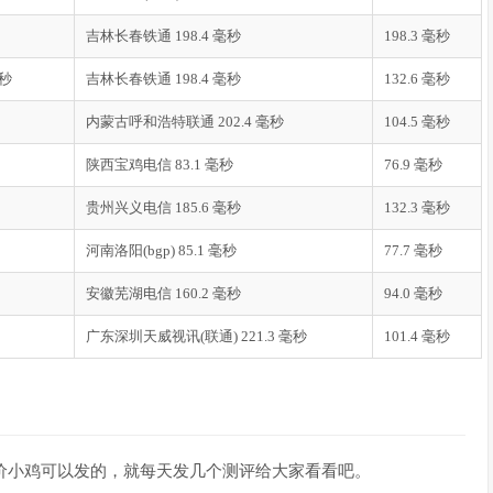
68.4
68.4
68.2
68.5
0.0
78.5
78.5
78.5
78.6
0.0
吉林长春铁通 198.4 毫秒
198.3 毫秒
84.1
98.0
84.0
178.9
29.6
91.6
91.6
91.5
91.8
0.0
毫秒
吉林长春铁通 198.4 毫秒
132.6 毫秒
85.3
89.6
85.3
103.8
7.4
95.2
95.3
内蒙古呼和浩特联通 202.4 毫秒
95.1
95.5
0.0
104.5 毫秒
89.0
89.1
89.0
89.5
0.0
陕西宝鸡电信 83.1 毫秒
76.9 毫秒
017.
1059.
792.3
1286.
157.7
0.0
0.0
0.0
0.0
0.0
贵州兴义电信 185.6 毫秒
132.3 毫秒
0.0
0.0
0.0
0.0
0.0
00.7
100.2
97.9
105.2
2.6
河南洛阳(bgp) 85.1 毫秒
77.7 毫秒
安徽芜湖电信 160.2 毫秒
94.0 毫秒
广东深圳天威视讯(联通) 221.3 毫秒
101.4 毫秒
Last
Avg
Best
Wrst
StDev
0.7
0.7
0.6
1.1
0.0
13.1
7.1
0.8
13.5
4.6
1.2
2.4
1.1
7.6
2.2
3.4
2.6
2.0
3.4
0.0
什么特价小鸡可以发的，就每天发几个测评给大家看看吧。
28.4
15.5
1.2
41.5
17.1