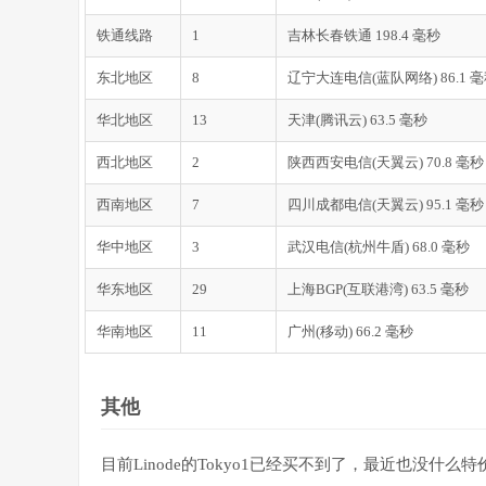
6.
|--
203.181
.
111.90
0.0
%
10
7.
|--
203.208
.
131.50
0.0
%
10
铁通线路
1
吉林长春铁通 198.4 毫秒
8.
|--
59.43
.
189.201
0.0
%
10
9.
|--
59.43
.
187.101
30.0
%
10
东北地区
8
辽宁大连电信(蓝队网络) 86.1 
10.
|--
59.43
.
130.149
0.0
%
10
华北地区
11.
|--
59.43
13
.
98.206
天津(腾讯云) 63.5 毫秒
0.0
%
10
12.
|--
27.148
.
195.54
0.0
%
10
西北地区
2
陕西西安电信(天翼云) 70.8 毫秒
13.
|--
110.80
.
143.130
0.0
%
10
1
14.
|--
???
100.0
10
西南地区
7
四川成都电信(天翼云) 95.1 毫秒
15.
|--
???
100.0
10
16.
|--
117.28
.
254.129
0.0
%
10
1
华中地区
3
武汉电信(杭州牛盾) 68.0 毫秒
华东地区
29
上海BGP(互联港湾) 63.5 毫秒
===测试
[重庆联通]
的回程路由===
华南地区
11
广州(移动) 66.2 毫秒
Start
:
Sat
Feb
10
21
:
40
:
48
2018
HOST
:
 ubuntu                      
Loss
%
Snt
1.
|--
106.187
.
33.2
0.0
%
10
2.
|--
124.215
.
199.121
0.0
%
10
其他
3.
|--
 otejbb206
.
int
-
gw
.
kddi
.
ne
.
0.0
%
10
4.
|--
27.85
.
229.53
0.0
%
10
目前Linode的Tokyo1已经买不到了，最近也没
5.
|--
27.85
.
128.182
0.0
%
10