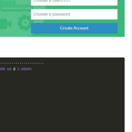
----------------------
680
 v2 
@
2.80GHz