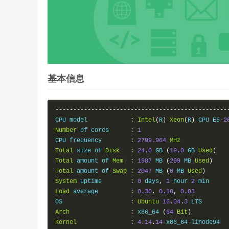
基本信息
------------------------------------------------
CPU model            
:
Intel
(
R
)
Xeon
(
R
)
 CPU E5
-
2
Number
 of cores      
:
1
CPU frequency        
:
2799.964
MHz
Total
 size of 
Disk
:
24.0
 GB 
(
19.0
 GB 
Used
)
Total
 amount of 
Mem
:
1987
 MB 
(
299
 MB 
Used
)
Total
 amount of 
Swap
:
2047
 MB 
(
0
 MB 
Used
)
System
 uptime        
:
0
 days
,
1
 hour 
2
Load
 average         
:
0.30
,
0.10
,
0.03
OS                   
:
Ubuntu
16.04
.
3
Arch
:
 x86_64 
(
64
Bit
)
Kernel
:
4.14
.
14
-
x86_64
-