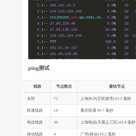
1.
|--
106.187
.
33.2
0.0
%
10
2.
|--
124.215
.
199.169
0.0
%
10
3.
|--
 otejbb205
.
int
-
gw
.
kddi
.
ne
.
0.0
%
10
4.
|--
27.85
.
229.49
0.0
%
10
5.
|--
27.85
.
136.122
10.0
%
10
6.
|--
118.155
.
194.246
0.0
%
10
2
7.
|--
???
100.0
10
8.
|--
202.97
.
34.157
0.0
%
10
9.
|--
101.95
.
120.85
0.0
%
10
10.
|--
101.95
.
207.250
90.0
%
10
11.
|--
101.227
.
255.45
0.0
%
10
ping测试
线路
节点数目
最快节点
===测试
[厦门电信
CN2
]
的回程路由===
Start
:
Sat
Feb
10
21
:
40
:
31
2018
全部
73
上海BGP(互联港湾) 63.5 毫秒
HOST
:
 ubuntu                      
Loss
%
Snt
1.
|--
106.187
.
33.3
0.0
%
10
联通线路
14
重庆联通 99.7 毫秒
2.
|--
124.215
.
199.173
0.0
%
10
3.
|--
 otejbb205
.
int
-
gw
.
kddi
.
ne
.
0.0
%
10
电信线路
36
上海电信(天翼云三区) 63.8 毫秒
4.
|--
27.85
.
229.1
0.0
%
10
5.
|--
27.85
.
136.70
0.0
%
10
移动线路
4
广州(移动) 66.2 毫秒