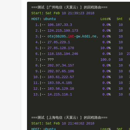
===测试
[广州电信（天翼云）]
的回程路由===
Start
:
Sat
Feb
10
21
:
39
:
23
2018
HOST
:
 ubuntu                      
Loss
%
Snt
1.
|--
106.187
.
33.3
0.0
%
10
2.
|--
124.215
.
199.173
0.0
%
10
3.
|--
 otejbb205
.
int
-
gw
.
kddi
.
ne
.
0.0
%
10
4.
|--
27.85
.
229.1
0.0
%
10
5.
|--
27.85
.
128.170
10.0
%
10
6.
|--
118.155
.
194.246
0.0
%
10
2
7.
|--
???
100.0
10
8.
|--
202.97
.
34.157
0.0
%
10
9.
|--
202.97
.
65.106
0.0
%
10
10.
|--
183.61
.
222.57
0.0
%
10
11.
|--
183.59
.
4.185
0.0
%
10
12.
|--
183.56
.
129.10
0.0
%
10
13.
|--
14.215
.
116.1
0.0
%
10
===测试
[上海电信（天翼云）]
的回程路由===
Start
:
Sat
Feb
10
21
:
40
:
02
2018
HOST
:
 ubuntu                      
Loss
%
Snt