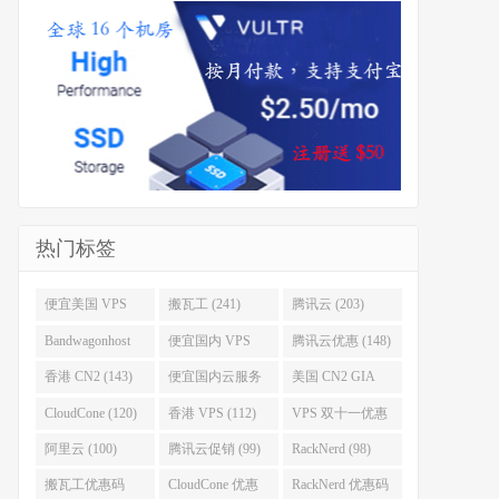
热门标签
便宜美国 VPS
搬瓦工 (241)
腾讯云 (203)
(255)
Bandwagonhost
便宜国内 VPS
腾讯云优惠 (148)
(188)
(167)
香港 CN2 (143)
便宜国内云服务
美国 CN2 GIA
器 (128)
(123)
CloudCone (120)
香港 VPS (112)
VPS 双十一优惠
促销 (106)
阿里云 (100)
腾讯云促销 (99)
RackNerd (98)
搬瓦工优惠码
CloudCone 优惠
RackNerd 优惠码