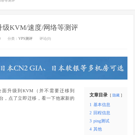
度/网络等测评
yo1 升级KVM/速度/网络等测评
0
分类：
VPS测评
评论(0)
将全面升级到KVM（并不需要迁移到
文章目录
隐藏
到后台，点了立即迁移，看一下他家新的
1
基本信息
2
回程信息
3
ping测试
4
其他