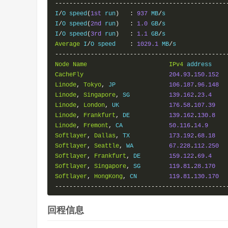
------------------------------------------------
I
/
O speed
(
1st
 run
)
:
937
 MB
/
s

I
/
O speed
(
2nd
 run
)
:
1.0
 GB
/
s

I
/
O speed
(
3rd
 run
)
:
1.1
 GB
/
Average
 I
/
O speed    
:
1029.1
 MB
/
------------------------------------------------
Node
Name
IPv4
 address    
CacheFly
204.93
.
150.152
Linode
,
Tokyo
,
 JP               
106.187
.
96.148
Linode
,
Singapore
,
 SG           
139.162
.
23.4
Linode
,
London
,
 UK              
176.58
.
107.39
Linode
,
Frankfurt
,
 DE           
139.162
.
130.8
Linode
,
Fremont
,
 CA             
50.116
.
14.9
Softlayer
,
Dallas
,
 TX           
173.192
.
68.18
Softlayer
,
Seattle
,
 WA          
67.228
.
112.250
Softlayer
,
Frankfurt
,
 DE        
159.122
.
69.4
Softlayer
,
Singapore
,
 SG        
119.81
.
28.170
Softlayer
,
HongKong
,
 CN         
119.81
.
130.170
------------------------------------------------
回程信息