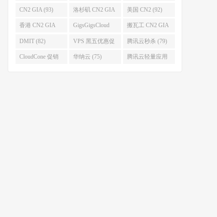
(96)
码 (96)
(94)
CN2 GIA (93)
洛杉矶 CN2 GIA
美国 CN2 (92)
(93)
香港 CN2 GIA
GigsGigsCloud
搬瓦工 CN2 GIA
(92)
(85)
(83)
DMIT (82)
VPS 黑五优惠促
腾讯云秒杀 (79)
销整理 (80)
CloudCone 促销
华纳云 (75)
腾讯云轻量应用
(75)
服务器 (74)