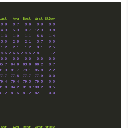
Last
Avg
Best
Wrst
StDev
0.8
0.7
0.6
0.8
0.0
4.3
5.3
0.7
12.3
3.8
1.3
1.9
1.1
5.6
1.4
3.0
2.8
2.1
3.7
0.0
1.2
2.1
1.2
9.1
2.5
14.5
216.5
214.5
218.1
1.2
0.0
0.0
0.0
0.0
0.0
65.7
64.6
63.6
66.2
0.7
81.3
81.7
79.1
85.8
2.2
77.7
77.8
77.7
77.9
0.0
79.4
79.4
79.3
79.5
0.0
81.0
84.2
81.0
108.2
8.5
81.2
81.5
81.2
82.1
0.0
Last
Avg
Best
Wrst
StDev