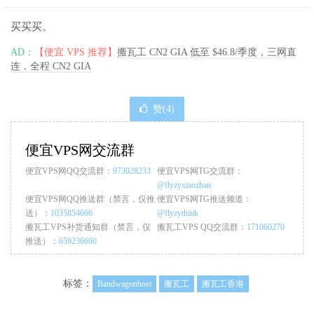
买买买。
AD：
【便宜 VPS 推荐】
搬瓦工 CN2 GIA 低至 $46.8/季度，三网直
连，全程 CN2 GIA
赞(
4
)
便宜VPS网交流群
便宜VPS网QQ交流群：
973028233
便宜VPS网TG交流群：
@flyzyxiaozhan
便宜VPS网QQ推送群（禁言，仅推
便宜VPS网TG推送频道：
送）：
1035854666
@flyzythink
搬瓦工VPS补货通知群（禁言，仅
搬瓦工VPS QQ交流群：
171060270
推送）：
659236660
标签：
Bandwagonhost
搬瓦工
搬瓦工香港