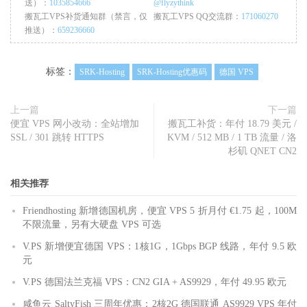
送）：
1035854666
@flyzythink
搬瓦工VPS补货通知群（禁言，仅
搬瓦工VPS QQ交流群：
171060270
推送）：
659236660
标签：
SRK-Hosting
SRK-Hosting优惠码
德国 VPS
上一篇
下一篇
便宜 VPS 网小改动：全站增加
搬瓦工补货：年付 18.79 美元 /
SSL / 301 跳转 HTTPS
KVM / 512 MB / 1 TB 流量 / 洛
杉矶 QNET CN2
相关推荐
Friendhosting 新增德国机房，便宜 VPS 5 折月付 €1.75 起，100M
不限流量，另有大硬盘 VPS 可选
V.PS 新增便宜德国 VPS：1核1G，1Gbps BGP 线路，年付 9.5 欧
元
V.PS 德国法兰克福 VPS：CN2 GIA + AS9929，年付 49.95 欧元
咸鱼云 SaltyFish 三周年优惠：2核2G 德国联通 AS9929 VPS 年付