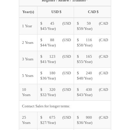
Register / Renew / Transfer*
Year(s)
USD $
CAD $
$ 45 (USD
$ 59 (CAD
1 Year
$45/Year)
$59/Year)
$ 88 (USD
$ 116 (CAD
2 Years
$44/Year)
$58/Year)
$ 123 (USD
$ 165 (CAD
3 Years
$41/Year)
$55/Year)
$ 180 (USD
$ 240 (CAD
5 Years
$36/Year)
$48/Year)
10
$ 320 (USD
$ 430 (CAD
Years
$32/Year)
$43/Year)
Contact Sales for longer terms:
25
$ 675 (USD
$ 900 (CAD
Years
$27/Year)
$36/Year)