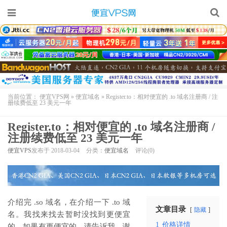
当前位置：
便宜VPS网
»
便宜域名
»
Register.to：相对便宜的 .to 域名注册商 / 注
册续费低至 23 美元一年
Register.to：相对便宜的 .to 域名注册商 /
注册续费低至 23 美元一年
便宜VPS
发布于 2018-03-04
分类：
便宜域名
评论(0)
介绍完 .so 域名，在介绍一下 .to 域
文章目录
隐藏
名。我找来找去暂时没找到更便宜
1
价格详情
的，如果有更便宜的，请告诉我，谢