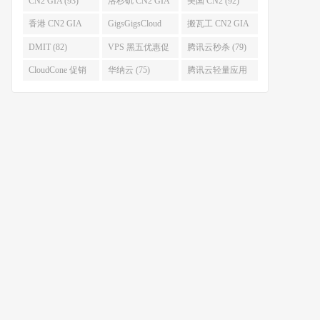
CN2 GIA (93)
洛杉矶 CN2 GIA
美国 CN2 (92)
(93)
香港 CN2 GIA
GigsGigsCloud
搬瓦工 CN2 GIA
(92)
(85)
(83)
DMIT (82)
VPS 黑五优惠促
腾讯云秒杀 (79)
销整理 (80)
CloudCone 促销
华纳云 (75)
腾讯云轻量应用
(75)
服务器 (74)