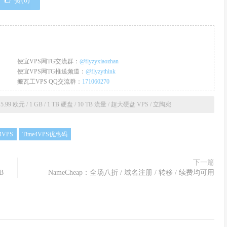
赞(
0
)
便宜VPS网TG交流群：
@flyzyxiaozhan
便宜VPS网TG推送频道：
@flyzythink
搬瓦工VPS QQ交流群：
171060270
.99 欧元 / 1 GB / 1 TB 硬盘 / 10 TB 流量 / 超大硬盘 VPS / 立陶宛
4VPS
Time4VPS优惠码
下一篇
B
NameCheap：全场八折 / 域名注册 / 转移 / 续费均可用