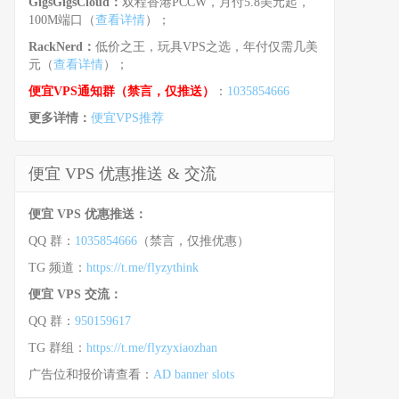
GigsGigsCloud：
双程香港PCCW，月付5.8美元起，
100M端口（
查看详情
）；
RackNerd：
低价之王，玩具VPS之选，年付仅需几美
元（
查看详情
）；
便宜VPS通知群（禁言，仅推送）
：
1035854666
更多详情：
便宜VPS推荐
便宜 VPS 优惠推送 & 交流
便宜 VPS 优惠推送：
QQ 群：
1035854666
（禁言，仅推优惠）
TG 频道：
https://t.me/flyzythink
便宜 VPS 交流：
QQ 群：
950159617
TG 群组：
https://t.me/flyzyxiaozhan
广告位和报价请查看：
AD banner slots