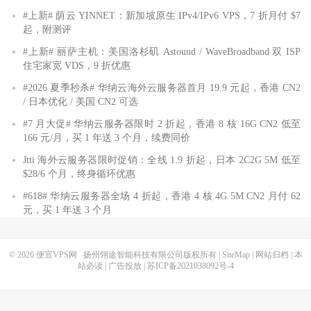
#上新# 荫云 YINNET：新加坡原生 IPv4/IPv6 VPS，7 折月付 $7
起，附测评
#上新# 丽萨主机：美国洛杉矶 Astound / WaveBroadband 双 ISP
住宅家宽 VDS，9 折优惠
#2026 夏季秒杀# 华纳云海外云服务器首月 19.9 元起，香港 CN2
/ 日本优化 / 美国 CN2 可选
#7 月大促# 华纳云服务器限时 2 折起，香港 8 核 16G CN2 低至
166 元/月，买 1 年送 3 个月，续费同价
Jtti 海外云服务器限时促销：全线 1.9 折起，日本 2C2G 5M 低至
$28/6 个月，终身循环优惠
#618# 华纳云服务器全场 4 折起，香港 4 核 4G 5M CN2 月付 62
元，买 1 年送 3 个月
© 2026
便宜VPS网
扬州翎途智能科技有限公司版权所有 |
SiteMap
|
网站归档
|
本
站必读
|
广告投放
|
苏ICP备2021038092号-4