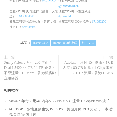
便宜VPS网QQ交流群：
973028233
便宜VPS网TG交流群：
@flyzyxiaozhan
便宜VPS网QQ推送群（禁言，仅推
便宜VPS网TG推送频道：
送）：
1035854666
@flyzythink
搬瓦工VPS补货通知群（禁言，仅
搬瓦工VPS QQ交流群：
171060270
推送）：
659236660
标签：
HomeCloud
HomeCloud优惠码
波兰VPS
上一篇
下一篇
SunnyVision：月付 200 港币 /
Adcdata：月付 154 港币 / 4 GB
Dual L5420 / 4 GB / 1 TB 硬盘 /
内存 / 80 GB 硬盘 / 1 Gbps 带宽
不限流量 / 10 Mbps / 香港机房独
/ 1 TB 流量 / 香港 HKBN
立服务器
相关推荐
nazwa：年付30元/4G内存/25G NVMe/3T流量/10Gbps/KVM/波兰
ACEBGP：多地区原生双 ISP VPS，美国月付 29.8 元起，日本/香
港/英国/德国可选