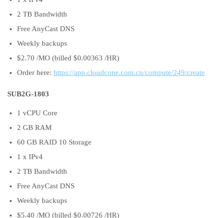
2 TB Bandwidth
Free AnyCast DNS
Weekly backups
$2.70 /MO (billed $0.00363 /HR)
Order here:
https://app.cloudcone.com.cn/compute/249/create
SUB2G-1803
1 vCPU Core
2 GB RAM
60 GB RAID 10 Storage
1 x IPv4
2 TB Bandwidth
Free AnyCast DNS
Weekly backups
$5.40 /MO (billed $0.00726 /HR)