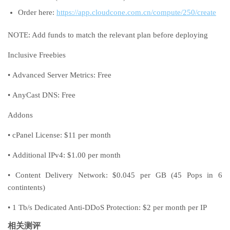
Order here:
https://app.cloudcone.com.cn/compute/250/create
NOTE: Add funds to match the relevant plan before deploying
Inclusive Freebies
• Advanced Server Metrics: Free
• AnyCast DNS: Free
Addons
• cPanel License: $11 per month
• Additional IPv4: $1.00 per month
• Content Delivery Network: $0.045 per GB (45 Pops in 6
contintents)
• 1 Tb/s Dedicated Anti-DDoS Protection: $2 per month per IP
相关测评