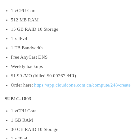
1 vCPU Core
512 MB RAM
15 GB RAID 10 Storage
1 x IPv4
1 TB Bandwidth
Free AnyCast DNS
Weekly backups
$1.99 /MO (billed $0.00267 /HR)
Order here:
https://app.cloudcone.com.cn/compute/248/create
SUB1G-1803
1 vCPU Core
1 GB RAM
30 GB RAID 10 Storage
1 x IPv4