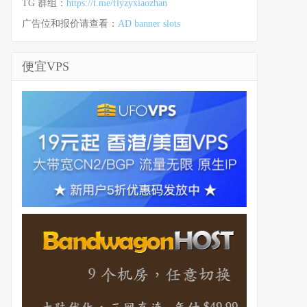
TG 群组：
https://t.me/flyzyxiaozhan
广告位和报价请查看：
AD banner slots
便宜VPS