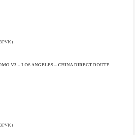
BPVK）
 PROMO V3 – LOS ANGELES – CHINA DIRECT ROUTE
BPVK）