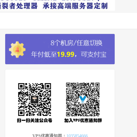
VPS优惠通知群：
1035854666