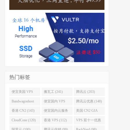
热门标签
便宜美国 VPS
搬瓦工 (241)
腾讯云 (203)
(255)
Bandwagonhost
便宜国内 VPS
腾讯云优惠 (148)
(188)
(167)
香港 CN2 (143)
便宜国内云服务
美国 CN2 GIA
器 (128)
(123)
CloudCone (120)
香港 VPS (112)
VPS 双十一优惠
促销 (106)
阿里云 (100)
腾讯云促销 (99)
RackNerd (98)