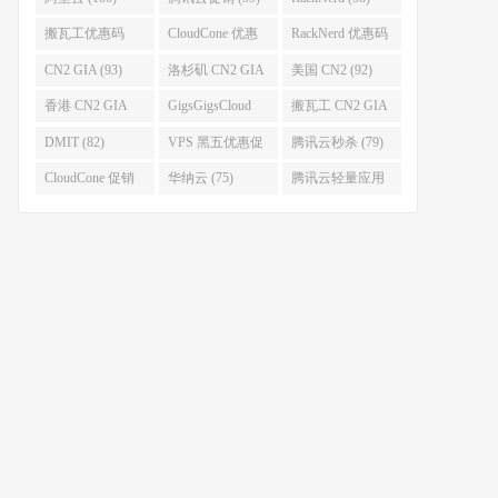
搬瓦工优惠码
CloudCone 优惠
RackNerd 优惠码
(96)
码 (96)
(94)
CN2 GIA (93)
洛杉矶 CN2 GIA
美国 CN2 (92)
(93)
香港 CN2 GIA
GigsGigsCloud
搬瓦工 CN2 GIA
(92)
(85)
(83)
DMIT (82)
VPS 黑五优惠促
腾讯云秒杀 (79)
销整理 (80)
CloudCone 促销
华纳云 (75)
腾讯云轻量应用
(75)
服务器 (74)