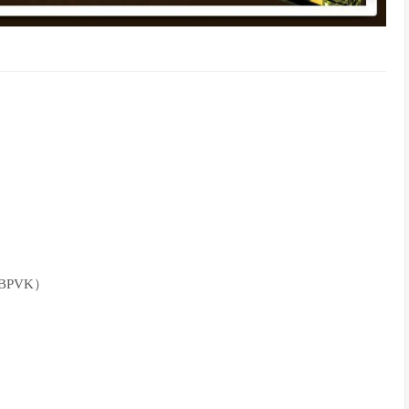
BPVK）