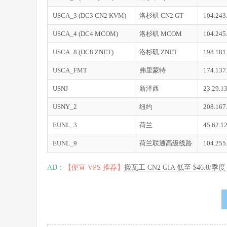
USCA_3 (DC3 CN2 KVM)
洛杉矶 CN2 GT
104.243
USCA_4 (DC4 MCOM)
洛杉矶 MCOM
104.245
USCA_8 (DC8 ZNET)
洛杉矶 ZNET
198.181
USCA_FMT
弗里蒙特
174.137
USNJ
新泽西
23.29.1
USNY_2
纽约
208.167
EUNL_3
荷兰
45.62.1
EUNL_9
荷兰联通高级线路
104.255
AD：
【便宜 VPS 推荐】
搬瓦工 CN2 GIA 低至 $46.8/