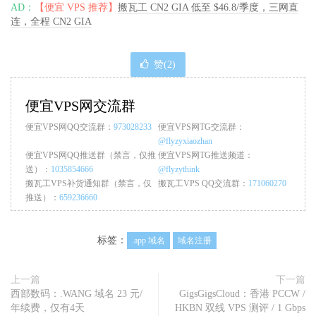
AD：
【便宜 VPS 推荐】
搬瓦工 CN2 GIA 低至 $46.8/季度，三网直
连，全程 CN2 GIA
赞(
2
)
便宜VPS网交流群
便宜VPS网QQ交流群：
973028233
便宜VPS网TG交流群：
@flyzyxiaozhan
便宜VPS网QQ推送群（禁言，仅推
便宜VPS网TG推送频道：
送）：
1035854666
@flyzythink
搬瓦工VPS补货通知群（禁言，仅
搬瓦工VPS QQ交流群：
171060270
推送）：
659236660
标签：
.app 域名
域名注册
上一篇
下一篇
西部数码：.WANG 域名 23 元/
GigsGigsCloud：香港 PCCW /
年续费，仅有4天
HKBN 双线 VPS 测评 / 1 Gbps