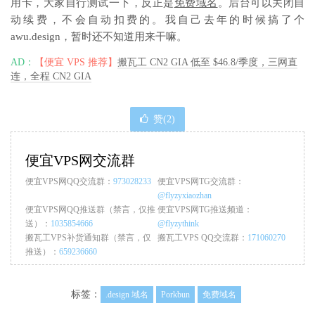
用卡，大家自行测试一下，反正是
免费域名
。后台可以关闭自
动续费，不会自动扣费的。我自己去年的时候搞了个
awu.design，暂时还不知道用来干嘛。
AD：
【便宜 VPS 推荐】
搬瓦工 CN2 GIA 低至 $46.8/季度，三网直
连，全程 CN2 GIA
赞(
2
)
便宜VPS网交流群
便宜VPS网QQ交流群：
973028233
便宜VPS网TG交流群：
@flyzyxiaozhan
便宜VPS网QQ推送群（禁言，仅推
便宜VPS网TG推送频道：
送）：
1035854666
@flyzythink
搬瓦工VPS补货通知群（禁言，仅
搬瓦工VPS QQ交流群：
171060270
推送）：
659236660
标签：
.design 域名
Porkbun
免费域名