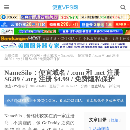
当前位置：
便宜VPS网
»
便宜域名
»
NameSilo：便宜域名 / .com 和 .net 注册
$6.89 / .org 注册 $4.99 / 免费隐私保护
NameSilo：便宜域名 / .com 和 .net 注册
$6.89 / .org 注册 $4.99 / 免费隐私保护
便宜VPS
发布于 2018-06-08
更新于 2019-07-22
分类：
便宜域名
评论(0)
NameSilo，价格比较实在的一家注册
文章目录
隐藏
商，不搞虚的，像 GoDaddy 之类的
1
活动详情
套路就是高价 + 优惠码，而