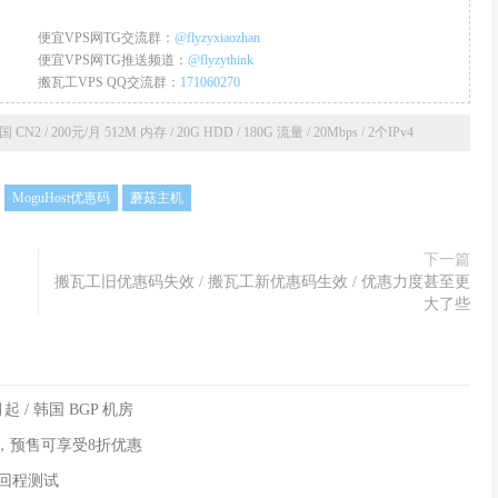
便宜VPS网TG交流群：
@flyzyxiaozhan
便宜VPS网TG推送频道：
@flyzythink
搬瓦工VPS QQ交流群：
171060270
N2 / 200元/月 512M 内存 / 20G HDD / 180G 流量 / 20Mbps / 2个IPv4
MoguHost优惠码
蘑菇主机
下一篇
搬瓦工旧优惠码失效 / 搬瓦工新优惠码生效 / 优惠力度甚至更
大了些
起 / 韩国 BGP 机房
售，预售可享受8折优惠
试/回程测试