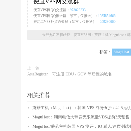
便宜VPS网交流群
便宜VPS网QQ交流群：
973028233
便宜VPS网QQ推送群（禁言，仅推送）：
1035854666
搬瓦工VPS补货通知群（禁言，仅推送）：
659236660
未经允许不得转载：
便宜VPS网
»
蘑菇主机 Moguhost：韩国 C
标签：
MoguHost
上一篇
AsiaRegister：可注册 EDU / GOV 等后缀的域名
相关推荐
蘑菇主机（Moguhost）：韩国 VPS 终身五折 / 42.5元/月
MoguHost：湖南电信大带宽无限流量VDS提前3天预
MoguHost/蘑菇主机韩国 VPS 测评：IO 感人/速度测