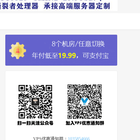
VPS优惠通知群：
1035854666