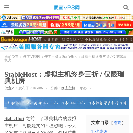
当前位置：
便宜VPS网
»
便宜主机
»
StableHost：虚拟主机终身三折 / 仅限瑞典
机房
StableHost：虚拟主机终身三折 / 仅限瑞
典机房
便宜VPS
发布于 2018-08-15
分类：
便宜主机
评论(0)
StableHost
之前上了瑞典机房的虚拟
文章目录
隐藏
主机后，可能是卖的不理想吧，今天
1
优惠码
又发布了终身三折的促销，仅限瑞典