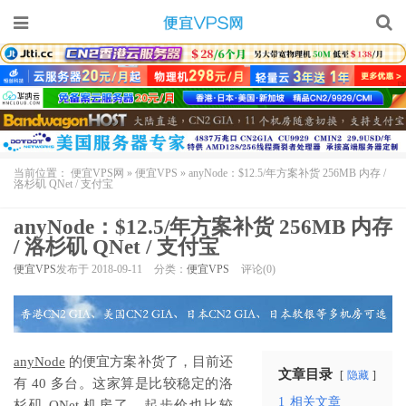
当前位置：
便宜VPS网
»
便宜VPS
»
anyNode：$12.5/年方案补货 256MB 内存 /
洛杉矶 QNet / 支付宝
anyNode：$12.5/年方案补货 256MB 内存
/ 洛杉矶 QNet / 支付宝
便宜VPS
发布于 2018-09-11
分类：
便宜VPS
评论(0)
anyNode
的便宜方案补货了，目前还
文章目录
隐藏
有 40 多台。这家算是比较稳定的洛
1
相关文章
杉矶 QNet 机房了，起步价也比较