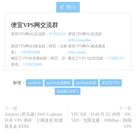
赞(
1
)
便宜VPS网交流群
便宜VPS网QQ交流群：
973028233
便宜VPS网TG交流群：
@flyzyxiaozhan
便宜VPS网QQ推送群（禁言，仅推
便宜VPS网TG推送频道：
送）：
1035854666
@flyzythink
搬瓦工VPS补货通知群（禁言，仅
搬瓦工VPS QQ交流群：
171060270
推送）：
659236660
标签：
anyNode
anyNode优惠码
anyNode补货
支付宝VPS
洛杉矶 QNET
上一篇
下一篇
Amazon (亚马逊) AWS Lightsail
VPC.KR：$149/月 2G 内存 / 20G
日本 VPS 测评：三网直连 联通
SSD / 无限流量 / 100Mbps / 韩国
甚至走 KDDI
VPS