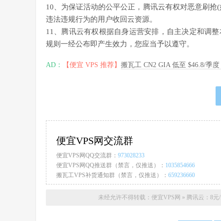
10、为保证活动的公平公正，腾讯云有权对恶意刷抢
违法违规行为的用户收回云资源。
11、腾讯云有权根据自身运营安排，自主决定和调
规则一经公布即产生效力，您应当予以遵守。
AD：
【便宜 VPS 推荐】
搬瓦工 CN2 GIA 低至 $46.8/
便宜VPS网交流群
便宜VPS网QQ交流群：
973028233
便宜VPS网QQ推送群（禁言，仅推送）：
1035854666
搬瓦工VPS补货通知群（禁言，仅推送）：
659236660
未经允许不得转载：
便宜VPS网
»
腾讯云：8元/月 重