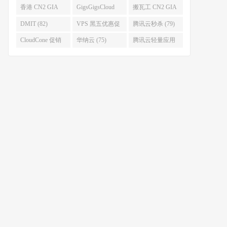
(93)
香港 CN2 GIA
GigsGigsCloud
搬瓦工 CN2 GIA
(92)
(85)
(83)
DMIT (82)
VPS 黑五优惠促
腾讯云秒杀 (79)
销整理 (80)
CloudCone 促销
华纳云 (75)
腾讯云轻量应用
(75)
服务器 (74)